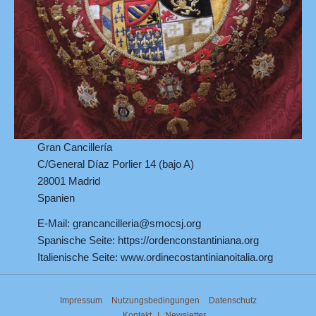
Gran Cancillería
C/General Díaz Porlier 14 (bajo A)
28001 Madrid
Spanien
E-Mail:
grancancilleria@smocsj.org
Spanische Seite:
https://ordenconstantiniana.org
Italienische Seite:
www.ordinecostantinianoitalia.org
Impressum
Nutzungsbedingungen
Datenschutz
Kontakt
|
Newsletter