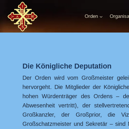
Zum
Inhalt
Orden
Organisa
springen
Die Königliche Deputation
Der Orden wird vom Großmeister geleit
hervorgeht. Die Mitglieder der Königli
hohen Würdenträger des Ordens – der 
Abwesenheit vertritt), der stellvertre
Großkanzler, der Großprior, die Viz
Großschatzmeister und Sekretär – sind M