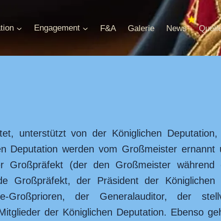
tion
Engagement
F&A
Galerie
News
Quell
et, unterstützt von der Königlichen Deputation
chen Deputation werden vom Großmeister ernannt u
Großpräfekt (der den Großmeister während de
tende Großpräfekt, der Präsident der Königlichen
e-Großprioren, der Generalauditor, der stell
itglieder der Königlichen Deputation. Ebenso geh