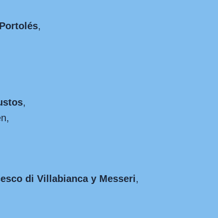
Portolés
,
ustos
,
n,
sco di Villabianca y Messeri
,