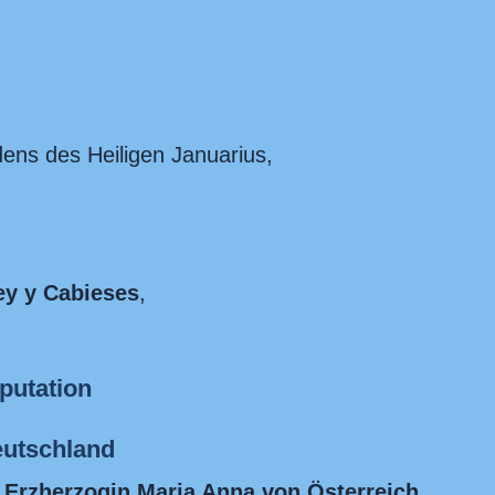
dens des Heiligen Januarius,
ey y Cabieses
,
putation
eutschland
t Erzherzogin Maria Anna von Österreich
,