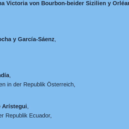
a Victoria von Bourbon-beider Sizilien y Orléa
ocha y García-Sáenz
,
ndía
,
n in der Republik Österreich,
 Arístegui
,
er Republik Ecuador,