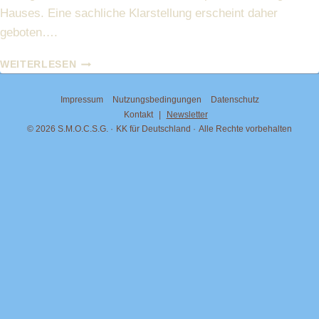
Hauses. Eine sachliche Klarstellung erscheint daher
geboten….
PRINZESSIN
WEITERLESEN
MARIA
CAROLINA
Impressum
Nutzungsbedingungen
Datenschutz
VON
Kontakt
|
Newsletter
BOURBON-
© 2026 S.M.O.C.S.G.
KK für Deutschland
Alle Rechte vorbehalten
BEIDER
SIZILIEN
UND
JORDAN
BARDELLA:
ZUR
FRAGE
DES
TITELS
„HERZOGIN
VON
KALABRIEN“