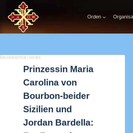
Zum
Inhalt
Orden
Organisa
springen
NEUIGKEITEN
|
NEWS
Prinzessin Maria
Carolina von
Bourbon-beider
Sizilien und
Jordan Bardella: