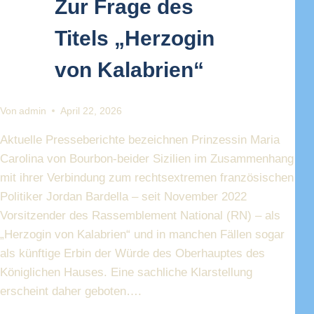
Zur Frage des
Titels „Herzogin
von Kalabrien“
Von
admin
April 22, 2026
Aktuelle Presseberichte bezeichnen Prinzessin Maria
Carolina von Bourbon-beider Sizilien im Zusammenhang
mit ihrer Verbindung zum rechtsextremen französischen
Politiker Jordan Bardella – seit November 2022
Vorsitzender des Rassemblement National (RN) – als
„Herzogin von Kalabrien“ und in manchen Fällen sogar
als künftige Erbin der Würde des Oberhauptes des
Königlichen Hauses. Eine sachliche Klarstellung
erscheint daher geboten….