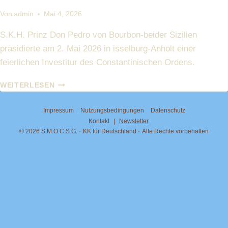
Von
admin
Mai 4, 2026
S.K.H. Prinz Don Pedro von Bourbon-beider Sizilien
präsidierte am 2. Mai 2026 in isselburg-Anholt einer
feierlichen Investitur des Constantinischen Ordens.
INVESTITUR
WEITERLESEN
IN
ANHOLT
Impressum
Nutzungsbedingungen
Datenschutz
–
Kontakt
|
Newsletter
MAI
© 2026 S.M.O.C.S.G.
KK für Deutschland
Alle Rechte vorbehalten
2026