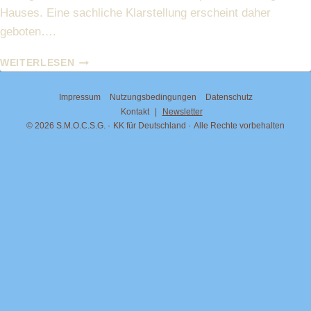
Hauses. Eine sachliche Klarstellung erscheint daher
geboten….
PRINZESSIN
WEITERLESEN
MARIA
CAROLINA
Impressum
Nutzungsbedingungen
Datenschutz
VON
Kontakt
|
Newsletter
BOURBON-
© 2026 S.M.O.C.S.G.
KK für Deutschland
Alle Rechte vorbehalten
BEIDER
SIZILIEN
UND
JORDAN
BARDELLA:
ZUR
FRAGE
DES
TITELS
„HERZOGIN
VON
KALABRIEN“